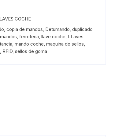
LAVES COCHE
do
,
copia de mandos
,
Detumando
,
duplicado
e mandos
,
ferreteria
,
llave coche
,
LLaves
tancia
,
mando coche
,
maquina de sellos
,
,
RFID
,
sellos de goma