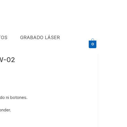
TOS
GRABADO LÁSER
0
W-02
do ni botones.
onder.