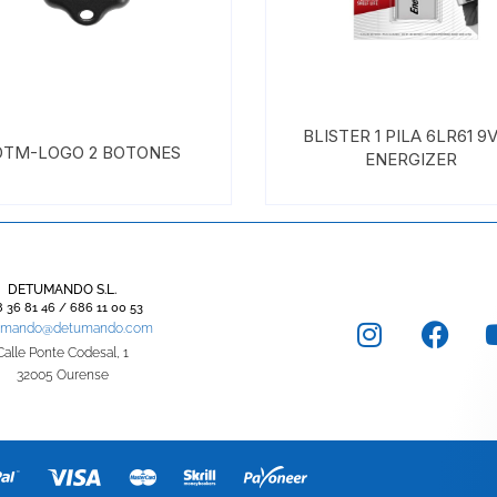
BLISTER 1 PILA 6LR61 9V
DTM-LOGO 2 BOTONES
ENERGIZER
DETUMANDO S.L.
 36 81 46 / 686 11 00 53
umando@detumando.com
Calle Ponte Codesal, 1
32005 Ourense