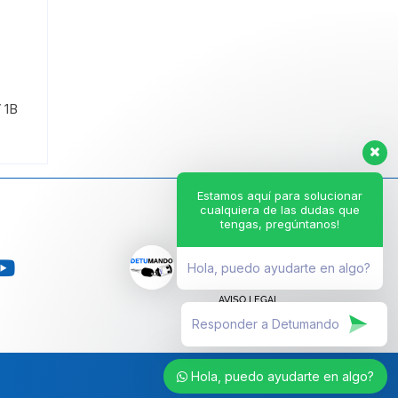
 1B
Estamos aquí para solucionar
cualquiera de las dudas que
tengas, pregúntanos!
CONDICIONES GENERALES
GARANTÍA DE POR VIDA
POLÍTICA DE PRIVACIDAD
Hola, puedo ayudarte en algo?
POLÍTICA DE COOKIES
AVISO LEGAL
Hola, puedo ayudarte en algo?