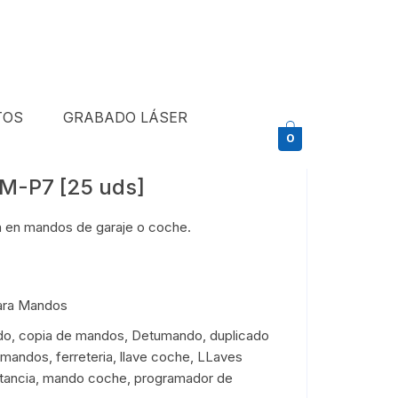
TOS
GRABADO LÁSER
0
-P7 [25 uds]
ón en mandos de garaje o coche.
ara Mandos
do
,
copia de mandos
,
Detumando
,
duplicado
e mandos
,
ferreteria
,
llave coche
,
LLaves
tancia
,
mando coche
,
programador de