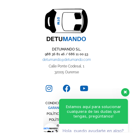
DETUMANDO S.L.
988 36 81 46 / 686 11 00 53
detumando@detumando.com
Calle Ponte Codesal, 1
32005 Ourense
Estamos aquí para solucionar
cualquiera de las dudas que
tengas, pregúntanos!
CONDICIONES GENERALES
Hola, puedo ayudarte en algo?
GARANTÍA DE POR VIDA
POLÍTICA DE PRIVACIDAD
POLÍTICA DE COOKIES
AVISO LEGAL