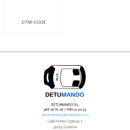
DTM-CODE
DETUMANDO S.L.
988 36 81 46 / 686 11 00 53
detumando@detumando.com
Calle Ponte Codesal, 1
32005 Ourense