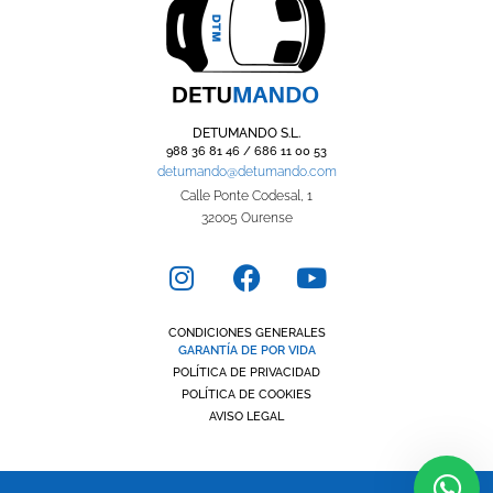
DETUMANDO S.L.
988 36 81 46 / 686 11 00 53
detumando@detumando.com
Calle Ponte Codesal, 1
32005 Ourense
Estamos aquí para solucionar
cualquiera de las dudas que
tengas, pregúntanos!
CONDICIONES GENERALES
GARANTÍA DE POR VIDA
Hola, puedo ayudarte en algo?
POLÍTICA DE PRIVACIDAD
POLÍTICA DE COOKIES
AVISO LEGAL